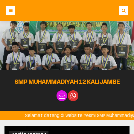
Beranda
Berita
Profil Sekolah
Info Sekolah
Galeri
Prestasi
SMP MUHAMMADIYAH 12 KALIJAMBE
Selamat datang di website resmi SMP Muhammadiyah 