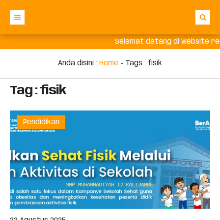
Selamat datang di website re
Beranda
Berita
Anda disini :
Home
- Tags :
fisik
Profil Sekolah
Tag : fisik
Info Sekolah
Galeri
Prestasi
Pendidikan